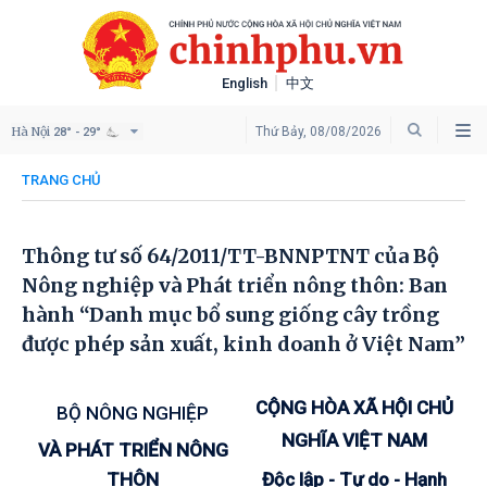
English
中文
Hà Nội
Thứ Bảy, 08/08/2026
28° - 29°
TRANG CHỦ
Thông tư số 64/2011/TT-BNNPTNT của Bộ
Nông nghiệp và Phát triển nông thôn: Ban
hành “Danh mục bổ sung giống cây trồng
được phép sản xuất, kinh doanh ở Việt Nam”
CỘNG HÒA XÃ HỘI CHỦ
BỘ NÔNG NGHIỆP
NGHĨA VIỆT NAM
VÀ PHÁT TRIỂN NÔNG
THÔN
Độc lập - Tự do - Hạnh