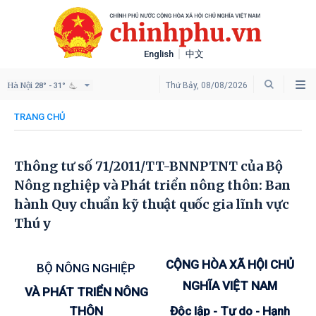
English
中文
Hà Nội
Thứ Bảy, 08/08/2026
28° - 31°
TRANG CHỦ
Thông tư số 71/2011/TT-BNNPTNT của Bộ
Nông nghiệp và Phát triển nông thôn: Ban
hành Quy chuẩn kỹ thuật quốc gia lĩnh vực
Thú y
CỘNG HÒA XÃ HỘI CHỦ
BỘ NÔNG NGHIỆP
NGHĨA VIỆT NAM
VÀ PHÁT TRIỂN NÔNG
THÔN
Độc lập - Tự do - Hạnh