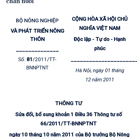
chăn nuôi
CỘNG HÒA XÃ HỘI CHỦ
BỘ NÔNG NGHIỆP
NGHĨA VIỆT NAM
VÀ PHÁT TRIỂN NÔNG
THÔN
Độc lập - Tự do - Hạnh
phúc
______________
Số:
81
/2011/TT-
_____________________
BNNPTNT
Hà Nội, ngày 01 tháng
12 năm 2011
THÔNG TƯ
Sửa đổi, bổ sung khoản 1 Điều 36 Thông tư số
66/2011/TT-BNNPTNT
ngày 10 tháng 10 năm 2011 của Bộ trưởng Bộ Nông