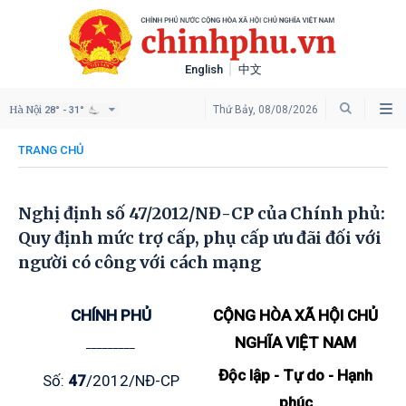
English
中文
Hà Nội
Thứ Bảy, 08/08/2026
28° - 31°
TRANG CHỦ
Nghị định số 47/2012/NĐ-CP của Chính phủ:
Quy định mức trợ cấp, phụ cấp ưu đãi đối với
người có công với cách mạng
CHÍNH PHỦ
CỘNG HÒA XÃ HỘI CHỦ
NGHĨA VIỆT NAM
_________
Độc lập - Tự do - Hạnh
Số:
47
/2012/NĐ-CP
phúc