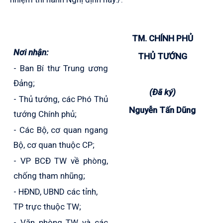
TM. CHÍNH PHỦ
Nơi nhận:
THỦ TƯỚNG
- Ban Bí thư Trung ương
Đảng;
(Đã ký)
- Thủ tướng, các Phó Thủ
Nguyễn Tấn Dũng
tướng Chính phủ;
- Các Bộ, cơ quan ngang
Bộ, cơ quan thuộc CP;
- VP BCĐ TW về phòng,
chống tham nhũng;
- HĐND, UBND các tỉnh,
TP trực thuộc TW;
- Văn phòng TW và các