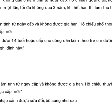
rị không quá 5 năm tính từ ngày cấp. Hộ chiếu ngoại giao, h
n một lần, tối đa không quá 3 năm; khi hết hạn thì làm thủ 
ăm tính từ ngày cấp và không được gia hạn. Hộ chiếu phổ th
cấp mới.
m dưới 14 tuổi hoặc cấp cho công dân kèm theo trẻ em dưới
ghị định này.”
 năm tính từ ngày cấp và không được gia hạn. Hộ chiếu thuy
tục cấp mới.”
h, nhập cảnh được sửa đổi, bổ sung như sau: