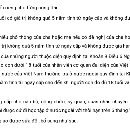
cấp riêng cho từng công dân.
uổi có giá trị không quá 5 năm tính từ ngày cấp và không đ
chiếu phổ thông của cha hoặc mẹ nếu có đề nghị của cha h
á trị không quá 5 năm tính từ ngày cấp và không được gia hạn
 của những người thuộc diện quy định tại Khoản 9 Điều 6 Ng
 con dưới 18 tuổi của nhân viên cơ quan đại diện của Việ
à nước của Việt Nam thường trú ở nước ngoài quy định tại 
 năm tính từ ngày cấp cho đến khi người con đó đủ 18 tuổi v
ng cấp cho cán bộ, công chức, sỹ quan, quân nhân chuyên 
 được cử đi học tập ở nước ngoài với thời hạn trên 6 tháng.
giao được sửa đổi, bổ sung như sau: