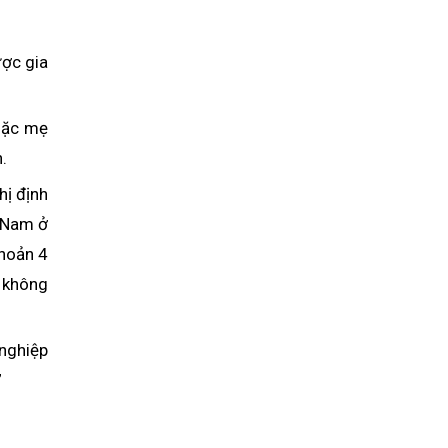
ược gia
oặc mẹ
.
hị định
t Nam ở
Khoản 4
à không
nghiệp
”