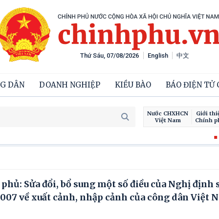
Thứ Sáu, 07/08/2026
English
中文
G DÂN
DOANH NGHIỆP
KIỀU BÀO
BÁO ĐIỆN TỬ
Nước CHXHCN
Giới thi
Việt Nam
Chính p
Chiến dịch 500
hủ: Sửa đổi, bổ sung một số điều của Nghị định 
007 về xuất cảnh, nhập cảnh của công dân Việt 