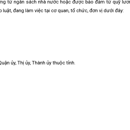
ương từ ngân sách nhà nước hoặc được bảo đảm từ quỹ lươ
luật, đang làm việc tại cơ quan, tổ chức, đơn vị dưới đây:
uận ủy, Thị ủy, Thành ủy thuộc tỉnh.