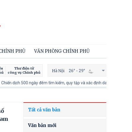
 CHÍNH PHỦ
VĂN PHÒNG CHÍNH PHỦ
ệu
Thư điện tử
Hà Nội
26° - 29°
hủ
công vụ Chính phủ
 ngày đêm tìm kiếm, quy tập và xác định danh tính hài cốt liệt sĩ
100 
Tất cả văn bản
số
Nam
Văn bản mới