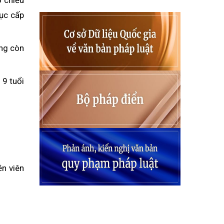
ộ chiếu
tục cấp
ông còn
 9 tuổi
ền viên