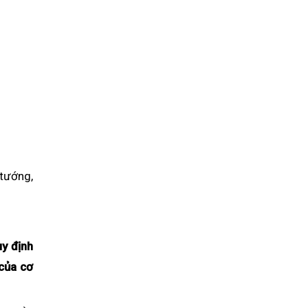
tướng,
y định
 của cơ