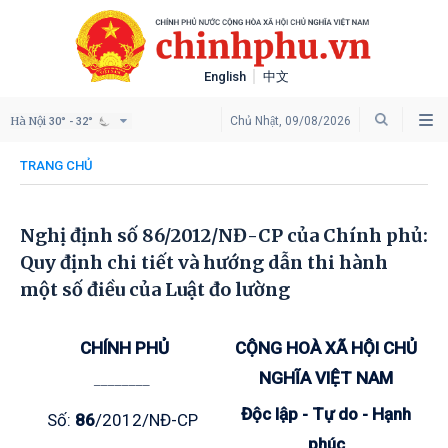
English
中文
Hà Nội
Chủ Nhật, 09/08/2026
30° - 32°
TRANG CHỦ
Nghị định số 86/2012/NĐ-CP của Chính phủ:
Quy định chi tiết và hướng dẫn thi hành
một số điều của Luật đo lường
CHÍNH PHỦ
CỘNG HOÀ XÃ HỘI CHỦ
NGHĨA VIỆT NAM
________
Độc lập - Tự do - Hạnh
Số:
86
/2012/NĐ-CP
phúc