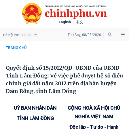
English
中文
Hà Nội
Thứ Bảy, 08/08/2026
28° - 30°
TRANG CHỦ
Quyết định số 15/2012/QĐ-UBND của UBND
Tỉnh Lâm Đồng: Về việc phê duyệt hệ số điều
chỉnh giá đất năm 2012 trên địa bàn huyện
Đam Rông, tỉnh Lâm Đồng
UỶ BAN NHÂN DÂN
CỘNG HOÀ XÃ HỘI CHỦ
NGHĨA VIỆT NAM
TỈNH LÂM ĐỒNG
Độc lập - Tự do - Hạnh
__________