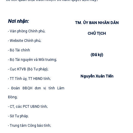
Nơi nhận:
TM. ỦY BAN NHÂN DÂN
- Văn phòng Chính phủ;
CHỦ TỊCH
- Website Chính phủ;
- Bộ Tài chính
(Đã ký)
- Bộ Tài nguyên và Môi trường;
- Cục KTVB (Bộ Tư pháp);
Nguyễn Xuân Tiến
- TT Tỉnh ủy, TT HĐND tỉnh;
- Đoàn ĐBQH đơn vị tỉnh Lâm
Đồng;
- CT, các PCT UBND tỉnh;
- Sở Tư pháp;
- Trung tâm Công báo tỉnh;