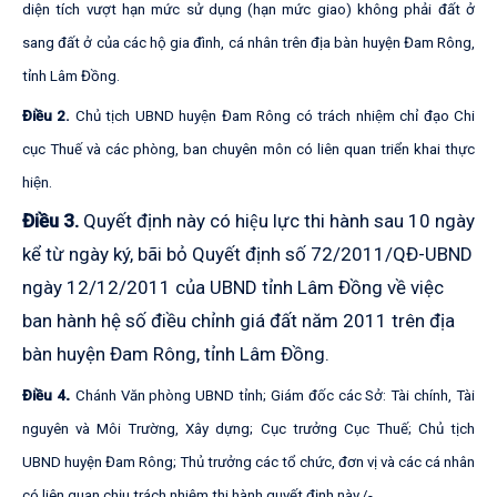
diện tích vượt hạn mức sử dụng (hạn mức giao) không phải đất ở
sang đất ở của các hộ gia đình, cá nhân trên địa bàn
huyện Đam Rông
,
tỉnh Lâm Đồng.
Điều 2.
Chủ tịch UBND huyện
Đam Rông
có trách nhiệm chỉ đạo Chi
cục Thuế và các phòng, ban chuyên môn có liên quan triển khai thực
hiện.
Điều 3.
Quyết định này có hiệu lực thi hành sau 10 ngày
kể từ ngày ký, bãi bỏ Quyết định số 72/2011/QĐ-UBND
ngày 12/12/2011 của UBND tỉnh Lâm Đồng về việc
ban hành hệ số điều chỉnh giá đất năm 2011 trên địa
bàn huyện Đam Rông, tỉnh Lâm Đồng.
.
Điều 4
Chánh Văn phòng UBND tỉnh; Giám đốc các Sở: Tài chính, Tài
nguyên và Môi Trường, Xây dựng; Cục trưởng Cục Thuế; Chủ tịch
UBND huyện Đam Rông; Thủ trưởng các tổ chức, đơn vị và các cá nhân
có liên quan chịu trách nhiệm thi hành quyết định này./-