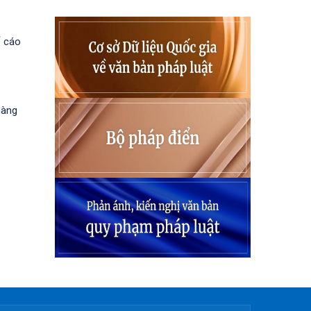
ố cáo
hàng