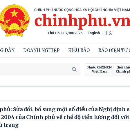
Thứ Sáu, 07/08/2026
English
中文
G DÂN
DOANH NGHIỆP
KIỀU BÀO
BÁO ĐIỆN TỬ
Nước CHXHCN
Giới thi
Việt Nam
Chính p
hủ: Sửa đổi, bổ sung một số điều của Nghị định 
004 của Chính phủ về chế độ tiền lương đối với
ũ trang