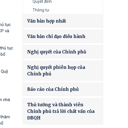
Quyết định
Thông tư
Văn bản hợp nhất
hủ tục
CP và
Văn bản chỉ đạo điều hành
thủ tục
Nghị quyết của Chính phủ
 bổ
Nghị quyết phiên họp của
à Quỹ
Chính phủ
Báo cáo của Chính phủ
ốn nhà
Thủ tướng và thành viên
Chính phủ trả lời chất vấn của
h thăm
ĐBQH
số