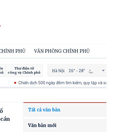
 CHÍNH PHỦ
VĂN PHÒNG CHÍNH PHỦ
ệu
Thư điện tử
Hà Nội
26° - 28°
hủ
công vụ Chính phủ
Chiến dịch 500 ngày đêm tìm kiếm, quy tập và xác định danh tính hài cố
Tất cả văn bản
số
 cán
Văn bản mới