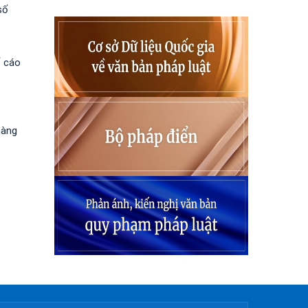
số
ố cáo
hàng