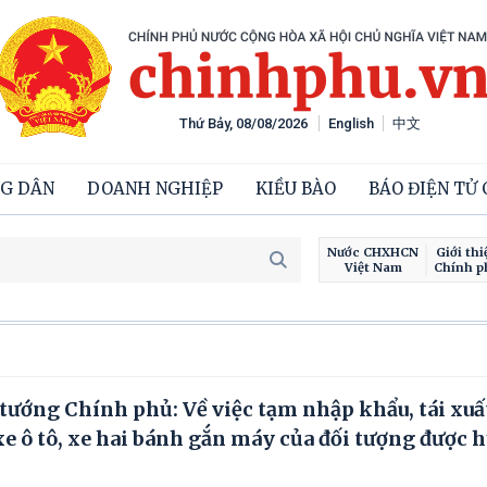
Thứ Bảy, 08/08/2026
English
中文
G DÂN
DOANH NGHIỆP
KIỀU BÀO
BÁO ĐIỆN TỬ
Nước CHXHCN
Giới thi
Việt Nam
Chính p
tướng Chính phủ: Về việc tạm nhập khẩu, tái xuấ
xe ô tô, xe hai bánh gắn máy của đối tượng được 