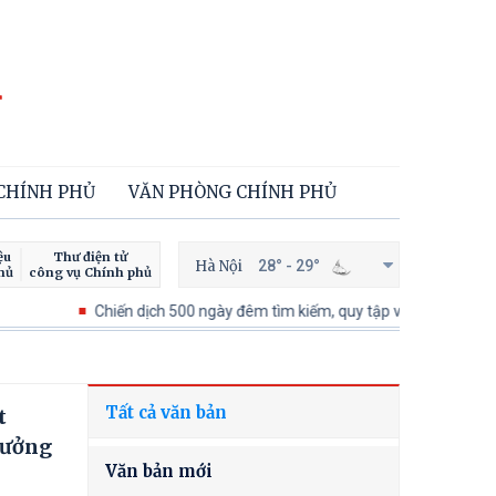
 CHÍNH PHỦ
VĂN PHÒNG CHÍNH PHỦ
ệu
Thư điện tử
Hà Nội
28° - 29°
hủ
công vụ Chính phủ
Chiến dịch 500 ngày đêm tìm kiếm, quy tập và xác định danh tính hài
Tất cả văn bản
t
hưởng
Văn bản mới