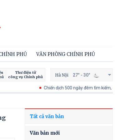
 CHÍNH PHỦ
VĂN PHÒNG CHÍNH PHỦ
ệu
Thư điện tử
Hà Nội
27° - 30°
hủ
công vụ Chính phủ
Chiến dịch 500 ngày đêm tìm kiếm, quy tập và xác định danh
Tất cả văn bản
ng
Văn bản mới