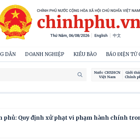
Thứ Năm, 06/08/2026
English
中文
G DÂN
DOANH NGHIỆP
KIỀU BÀO
BÁO ĐIỆN TỬ
Nước CHXHCN
Giới thi
Việt Nam
Chính p
h phủ: Quy định xử phạt vi phạm hành chính tro