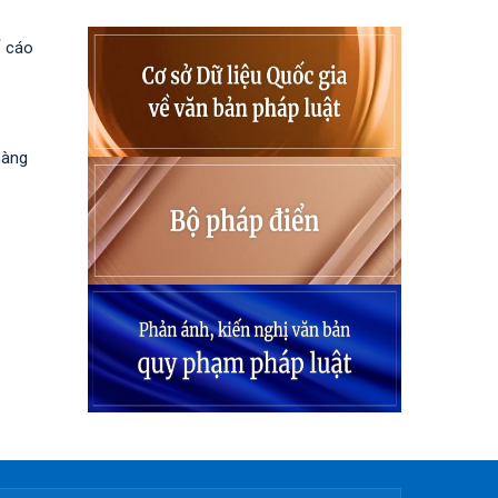
ố cáo
hàng