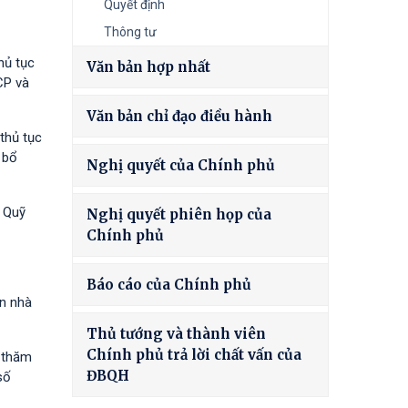
Quyết định
Thông tư
hủ tục
Văn bản hợp nhất
CP và
Văn bản chỉ đạo điều hành
thủ tục
 bổ
Nghị quyết của Chính phủ
à Quỹ
Nghị quyết phiên họp của
Chính phủ
Báo cáo của Chính phủ
ốn nhà
Thủ tướng và thành viên
Chính phủ trả lời chất vấn của
h thăm
ĐBQH
số