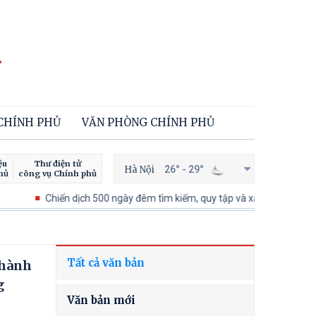
 CHÍNH PHỦ
VĂN PHÒNG CHÍNH PHỦ
ệu
Thư điện tử
Hà Nội
26° - 29°
hủ
công vụ Chính phủ
Chiến dịch 500 ngày đêm tìm kiếm, quy tập và xác định danh tính hài 
Tất cả văn bản
 hành
g
Văn bản mới