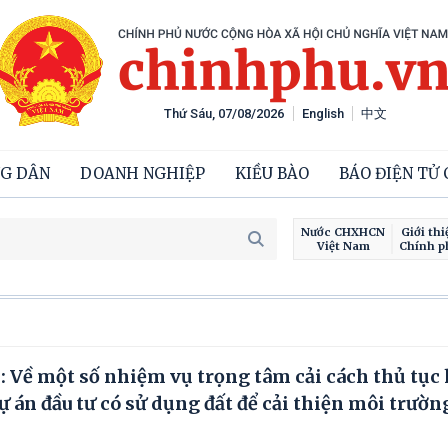
Thứ Sáu, 07/08/2026
English
中文
G DÂN
DOANH NGHIỆP
KIỀU BÀO
BÁO ĐIỆN TỬ
Nước CHXHCN
Giới thi
Việt Nam
Chính p
 Về một số nhiệm vụ trọng tâm cải cách thủ tục
 án đầu tư có sử dụng đất để cải thiện môi trườn