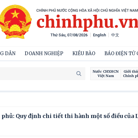
Thứ Sáu, 07/08/2026
English
中文
G DÂN
DOANH NGHIỆP
KIỀU BÀO
BÁO ĐIỆN TỬ
Nước CHXHCN
Giới thi
Việt Nam
Chính p
hủ: Quy định chi tiết thi hành một số điều của 