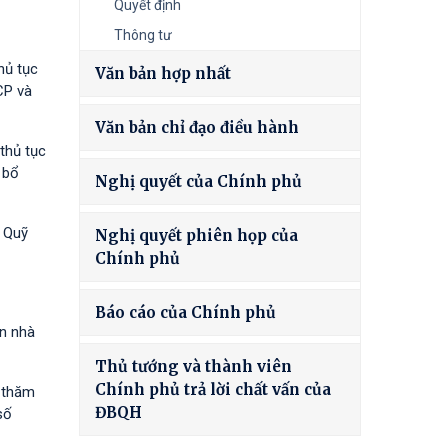
Quyết định
Thông tư
hủ tục
Văn bản hợp nhất
CP và
Văn bản chỉ đạo điều hành
thủ tục
 bổ
Nghị quyết của Chính phủ
à Quỹ
Nghị quyết phiên họp của
Chính phủ
Báo cáo của Chính phủ
ốn nhà
Thủ tướng và thành viên
Chính phủ trả lời chất vấn của
h thăm
ĐBQH
số