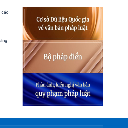
ố cáo
hàng