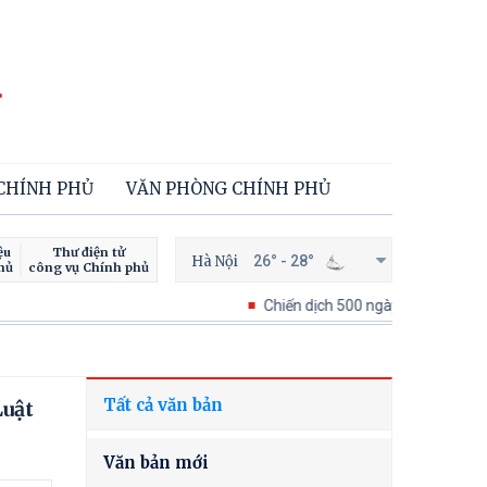
 CHÍNH PHỦ
VĂN PHÒNG CHÍNH PHỦ
ệu
Thư điện tử
Hà Nội
26° - 28°
hủ
công vụ Chính phủ
Chiến dịch 500 ngày đêm tìm kiếm, quy tập
Tất cả văn bản
Luật
Văn bản mới