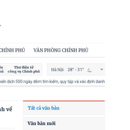
 CHÍNH PHỦ
VĂN PHÒNG CHÍNH PHỦ
ệu
Thư điện tử
Hà Nội
28° - 31°
hủ
công vụ Chính phủ
h 500 ngày đêm tìm kiếm, quy tập và xác định danh tính hài cốt liệt sĩ
Tất cả văn bản
nh về
Văn bản mới