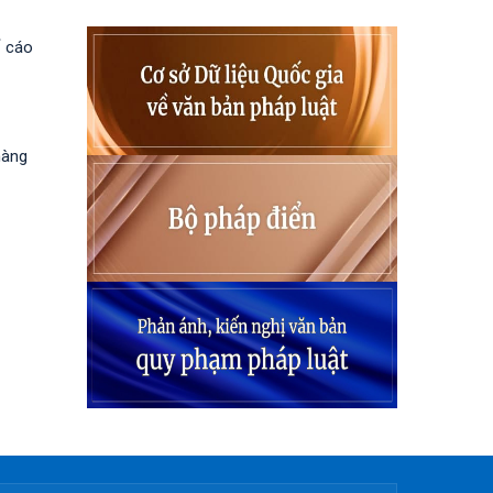
ố cáo
hàng