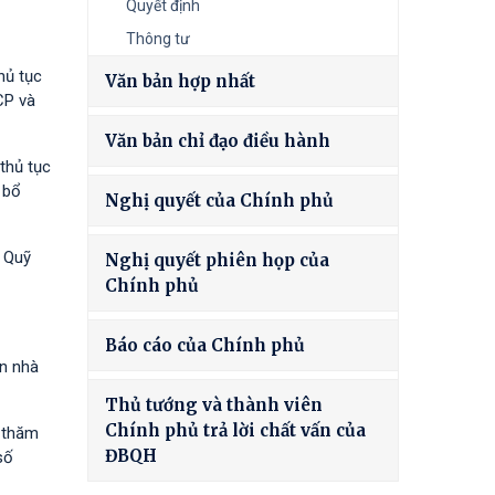
Quyết định
Thông tư
hủ tục
Văn bản hợp nhất
CP và
Văn bản chỉ đạo điều hành
thủ tục
 bổ
Nghị quyết của Chính phủ
à Quỹ
Nghị quyết phiên họp của
Chính phủ
Báo cáo của Chính phủ
ốn nhà
Thủ tướng và thành viên
Chính phủ trả lời chất vấn của
h thăm
ĐBQH
số