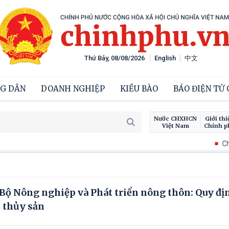
Thứ Bảy, 08/08/2026
English
中文
G DÂN
DOANH NGHIỆP
KIỀU BÀO
BÁO ĐIỆN TỬ
Nước CHXHCN
Giới thi
Việt Nam
Chính p
Chiến dịc
ộ Nông nghiệp và Phát triển nông thôn: Quy đị
 thủy sản