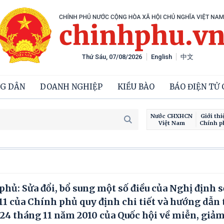
Thứ Sáu, 07/08/2026
English
中文
G DÂN
DOANH NGHIỆP
KIỀU BÀO
BÁO ĐIỆN TỬ
Nước CHXHCN
Giới thi
Việt Nam
Chính p
hủ: Sửa đổi, bổ sung một số điều của Nghị định s
1 của Chính phủ quy định chi tiết và hướng dẫn 
24 tháng 11 năm 2010 của Quốc hội về miễn, giảm