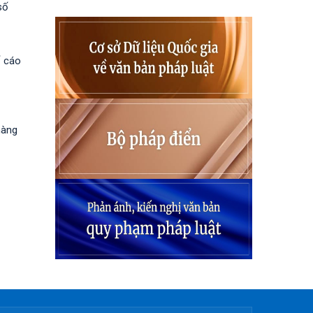
số
ố cáo
hàng