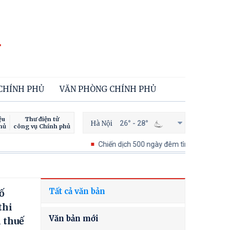
 CHÍNH PHỦ
VĂN PHÒNG CHÍNH PHỦ
ệu
Thư điện tử
Hà Nội
26° - 28°
hủ
công vụ Chính phủ
Chiến dịch 500 ngày đêm tìm kiếm, quy tập và xác 
Tất cả văn bản
ố
thi
Văn bản mới
 thuế