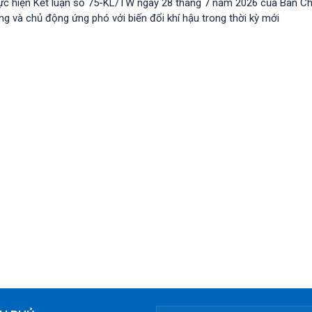
ực hiện Kết luận số 75-KL/TW ngày 28 tháng 7 năm 2026 của Ban C
 và chủ động ứng phó với biến đổi khí hậu trong thời kỳ mới