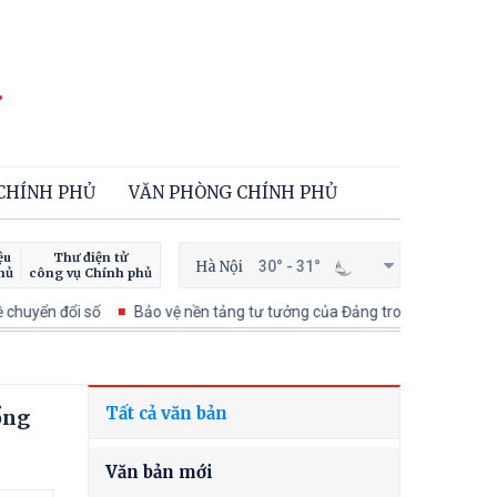
 CHÍNH PHỦ
VĂN PHÒNG CHÍNH PHỦ
ệu
Thư điện tử
Hà Nội
30° - 31°
hủ
công vụ Chính phủ
uyển đổi số
Bảo vệ nền tảng tư tưởng của Đảng trong kỷ nguyên phá
Tất cả văn bản
ổng
Văn bản mới