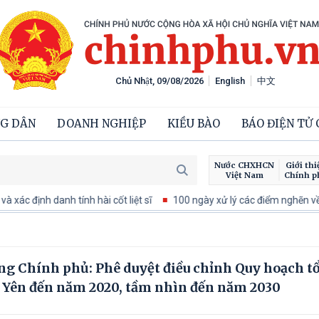
Chủ Nhật, 09/08/2026
English
中文
G DÂN
DOANH NGHIỆP
KIỀU BÀO
BÁO ĐIỆN TỬ
Nước CHXHCN
Giới thi
Việt Nam
Chính p
c định danh tính hài cốt liệt sĩ
100 ngày xử lý các điểm nghẽn về ch
ng Chính phủ: Phê duyệt điều chỉnh Quy hoạch t
hú Yên đến năm 2020, tầm nhìn đến năm 2030