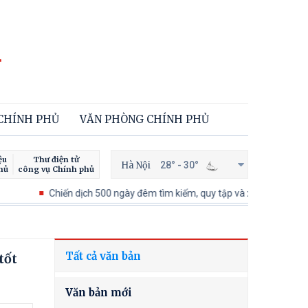
 CHÍNH PHỦ
VĂN PHÒNG CHÍNH PHỦ
ệu
Thư điện tử
Hà Nội
28° - 30°
hủ
công vụ Chính phủ
Chiến dịch 500 ngày đêm tìm kiếm, quy tập và xác định danh tính hài c
Tất cả văn bản
tốt
Văn bản mới