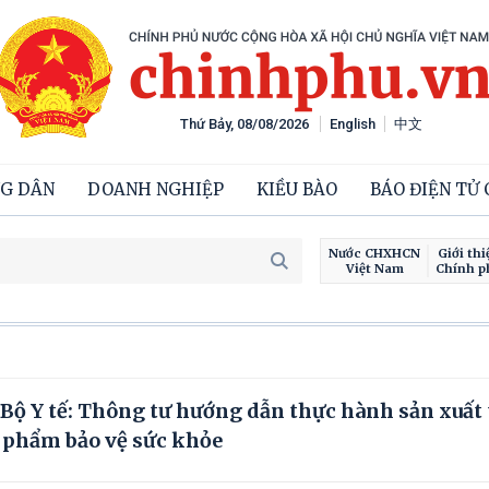
Thứ Bảy, 08/08/2026
English
中文
G DÂN
DOANH NGHIỆP
KIỀU BÀO
BÁO ĐIỆN TỬ
Nước CHXHCN
Giới thi
Việt Nam
Chính p
ộ Y tế: Thông tư hướng dẫn thực hành sản xuất 
 phẩm bảo vệ sức khỏe