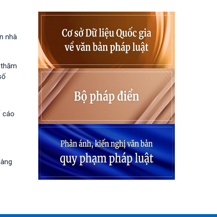
ốn nhà
h thăm
số
ố cáo
hàng