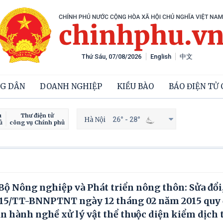
Thứ Sáu, 07/08/2026
English
中文
G DÂN
DOANH NGHIỆP
KIỀU BÀO
BÁO ĐIỆN TỬ
u
Thư điện tử
Hà Nội
26° - 28°
ủ
công vụ Chính phủ
 Nông nghiệp và Phát triển nông thôn: Sửa đổi,
2015/TT-BNNPTNT ngày 12 tháng 02 năm 2015 quy
ận hành nghề xử lý vật thể thuộc diện kiểm dịch 