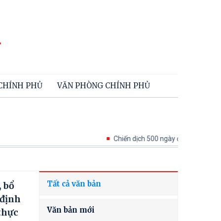
 CHÍNH PHỦ
VĂN PHÒNG CHÍNH PHỦ
Chiến dịch 500 ngày đêm tìm kiếm, quy tập v
Tất cả văn bản
 bổ
 định
Văn bản mới
thực