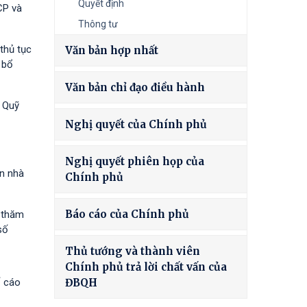
Quyết định
CP và
Thông tư
thủ tục
Văn bản hợp nhất
 bổ
Văn bản chỉ đạo điều hành
à Quỹ
Nghị quyết của Chính phủ
Nghị quyết phiên họp của
ốn nhà
Chính phủ
Báo cáo của Chính phủ
h thăm
số
Thủ tướng và thành viên
Chính phủ trả lời chất vấn của
ố cáo
ĐBQH