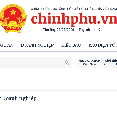
Thứ Bảy, 08/08/2026
English
中文
G DÂN
DOANH NGHIỆP
KIỀU BÀO
BÁO ĐIỆN TỬ
Nước CHXHCN
Giới thi
Việt Nam
Chính p
ật Doanh nghiệp