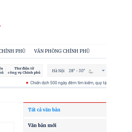
 CHÍNH PHỦ
VĂN PHÒNG CHÍNH PHỦ
ệu
Thư điện tử
Hà Nội
28° - 30°
hủ
công vụ Chính phủ
Chiến dịch 500 ngày đêm tìm kiếm, quy tập và xác định danh tính 
Tất cả văn bản
Văn bản mới