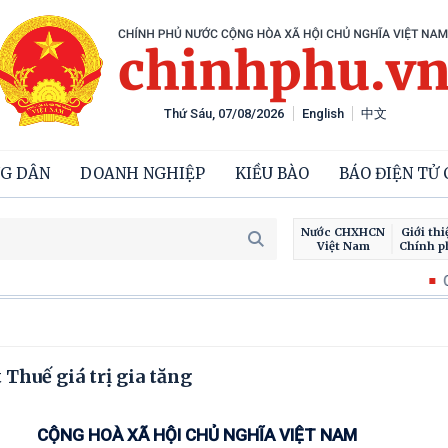
Thứ Sáu, 07/08/2026
English
中文
G DÂN
DOANH NGHIỆP
KIỀU BÀO
BÁO ĐIỆN TỬ
Nước CHXHCN
Giới thi
Việt Nam
Chính p
Chiến dịch 500 n
 Thuế giá trị gia tăng
CỘNG HOÀ XÃ HỘI CHỦ NGHĨA VIỆT NAM