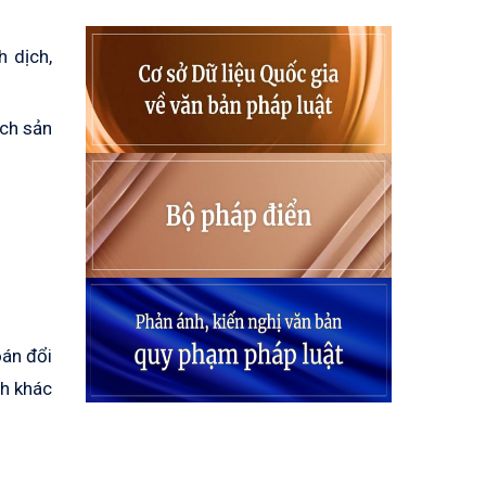
h dịch,
ạch sản
oán đổi
nh khác