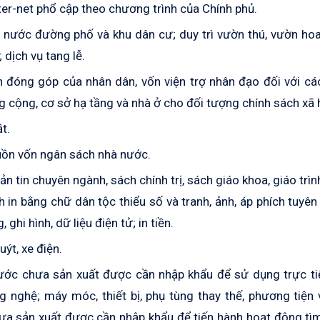
-ter-net phổ cập theo chương trình của Chính phủ.
t nước đường phố và khu dân cư; duy trì vườn thú, vườn ho
dịch vụ tang lễ.
 đóng góp của nhân dân, vốn viện trợ nhân đạo đối với cá
ng cộng, cơ sở hạ tầng và nhà ở cho đối tượng chính sách xã 
t.
guồn vốn ngân sách nhà nước.
ản tin chuyên ngành, sách chính trị, sách giáo khoa, giáo trìn
h in bằng chữ dân tộc thiểu số và tranh, ảnh, áp phích tuyên
ghi hình, dữ liệu điện tử; in tiền.
ýt, xe điện.
g nước chưa sản xuất được cần nhập khẩu để sử dụng trực t
 nghệ; máy móc, thiết bị, phụ tùng thay thế, phương tiện 
hưa sản xuất được cần nhập khẩu để tiến hành hoạt động tì