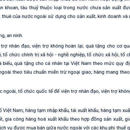
dàn khoan, tàu thuỷ thuộc loại trong nước chưa sản xuất đ
, thuê của nước ngoài sử dụng cho sản xuất, kinh doanh và
g, an ninh.
trợ nhân đạo, viện trợ không hoàn lại; quà tặng cho cơ q
i, tổ chức chính trị xã hội - nghề nghiệp, tổ chức xã hội, tổ 
uà biếu, quà tặng cho cá nhân tại Việt Nam theo mức quy đ
ngoài theo tiêu chuẩn miễn trừ ngoại giao; hàng mang the
 ngoài, tổ chức quốc tế để viện trợ nhân đạo, viện trợ khô
 Việt Nam; hàng tạm nhập khẩu, tái xuất khẩu; hàng tạm xuấ
ất, gia công hàng hoá xuất khẩu theo hợp đồng sản xuất, g
dịch vụ được mua bán giữa nước ngoài với các khu phi thuế 