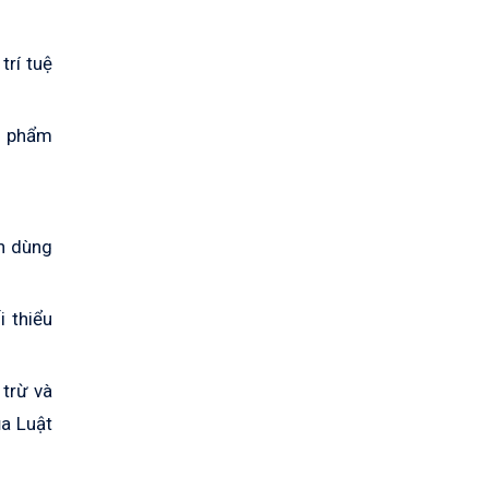
rí tuệ
n phẩm
ên dùng
 thiểu
 trừ và
ủa Luật