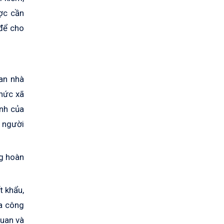
ược cần
 để cho
uan nhà
chức xã
ịnh của
o người
ng hoàn
t khẩu,
ia công
quan và