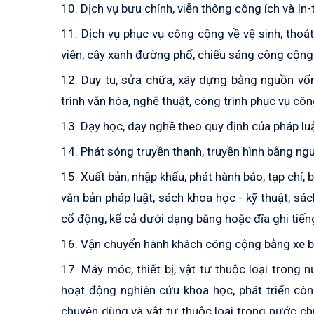
10. Dịch vụ bưu chính, viễn thông công ích và In
11. Dịch vụ phục vụ công cộng về vệ sinh, thoá
viên, cây xanh đường phố, chiếu sáng công cộng; 
12. Duy tu, sửa chữa, xây dựng bằng nguồn vốn
trình văn hóa, nghệ thuật, công trình phục vụ cô
13. Dạy học, dạy nghề theo quy định của pháp luậ
14. Phát sóng truyền thanh, truyền hình bằng n
15. Xuất bản, nhập khẩu, phát hành báo, tạp chí, b
văn bản pháp luật, sách khoa học - kỹ thuật, sác
cổ động, kể cả dưới dạng băng hoặc đĩa ghi tiếng, 
16. Vận chuyển hành khách công cộng bằng xe bu
17. Máy móc, thiết bị, vật tư thuộc loại tron
hoạt động nghiên cứu khoa học, phát triển công
chuyên dùng và vật tư thuộc loại trong nước c