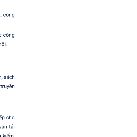
a, công
c công
hội.
h, sách
 truyền
iếp cho
vận tải
m kiếm,