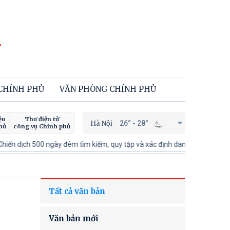
 CHÍNH PHỦ
VĂN PHÒNG CHÍNH PHỦ
ệu
Thư điện tử
Hà Nội
26° - 28°
hủ
công vụ Chính phủ
gày đêm tìm kiếm, quy tập và xác định danh tính hài cốt liệt sĩ
100 n
Tất cả văn bản
Văn bản mới