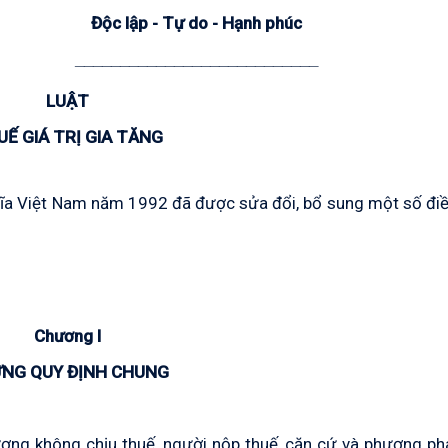
Độc lập - Tự do - Hạnh phúc
___________________________
LUẬT
Ế GIÁ TRỊ GIA TĂNG
ĩa Việt Nam năm 1992 đã được sửa đổi, bổ sung một số điề
Chương I
NG QUY ĐỊNH CHUNG
tượng không chịu thuế, người nộp thuế, căn cứ và phương ph