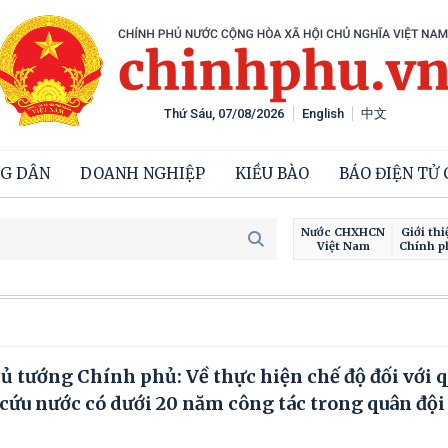
Thứ Sáu, 07/08/2026
English
中文
G DÂN
DOANH NGHIỆP
KIỀU BÀO
BÁO ĐIỆN TỬ
Nước CHXHCN
Giới thi
Việt Nam
Chính p
Chiến dịc
 tướng Chính phủ: Về thực hiện chế độ đối với 
ứu nước có dưới 20 năm công tác trong quân đội