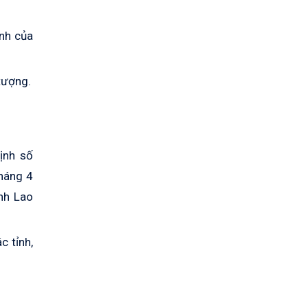
ịnh của
 tượng.
ịnh số
háng 4
nh Lao
c tỉnh,