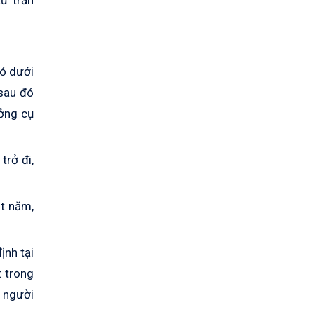
từ trần
có dưới
sau đó
ưởng cụ
trở đi,
ột năm,
ịnh tại
t trong
 người