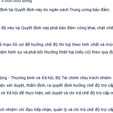
g 3.000.000 đồng.
 định tại Quyết định này do ngân sách Trung ương bảo đảm.
 độ nêu tại Quyết định này phải bảo đảm công khai, chặt chẽ
iả mạo hồ sơ để hưởng chế độ thì tuỳ theo tính chất và mứ
hiệm hình sự và phải bồi thường thiệt hại (nếu có) theo quy đ
động - Thương binh và Xã hội, Bộ Tài chính chịu trách nhiệ
iệc xét duyệt, thẩm định, ra quyết định hưởng chế độ trợ c
à Xã hội để thực hiện; xét duyệt và chi trả chế độ trợ cấp 
ách nhiệm chỉ đạo tiếp nhận,
quản lý và chi trả chế độ trợ c