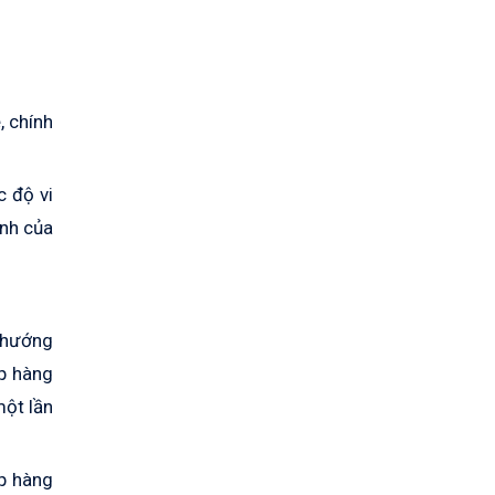
, chính
c độ vi
ịnh của
m hướng
ấp hàng
một lần
ấp hàng