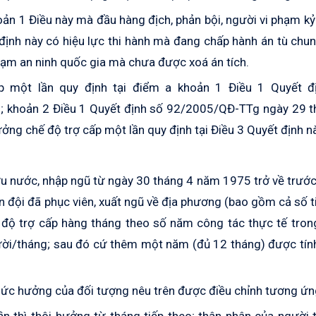
ản 1 Điều này mà đầu hàng địch, phản bội, người vi phạm kỷ 
định này có hiệu lực thi hành mà đang chấp hành án tù chu
hạm an ninh quốc gia mà chưa được xoá án tích.
 một lần quy định tại điểm a khoản 1 Điều 1 Quyết đ
5
; khoản 2 Điều 1 Quyết định số 92/2005/QĐ-TTg ngày 29 t
ng chế độ trợ cấp một lần quy định tại Điều 3 Quyết định nà
u nước, nhập ngũ từ ngày 30 tháng 4 năm 1975 trở về trước
đội đã phục viên, xuất ngũ về địa phương (bao gồm cả số t
ế độ trợ cấp hàng tháng theo số năm công tác thực tế tro
ời/tháng; sau đó cứ thêm một năm (đủ 12 tháng) được tín
ì mức hưởng của đối tượng nêu trên được điều chỉnh tương ứn