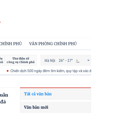
 CHÍNH PHỦ
VĂN PHÒNG CHÍNH PHỦ
ệu
Thư điện tử
Hà Nội
26° - 27°
hủ
công vụ Chính phủ
h 500 ngày đêm tìm kiếm, quy tập và xác định danh tính hài cốt liệt sĩ
Tất cả văn bản
quân
 đã
Văn bản mới