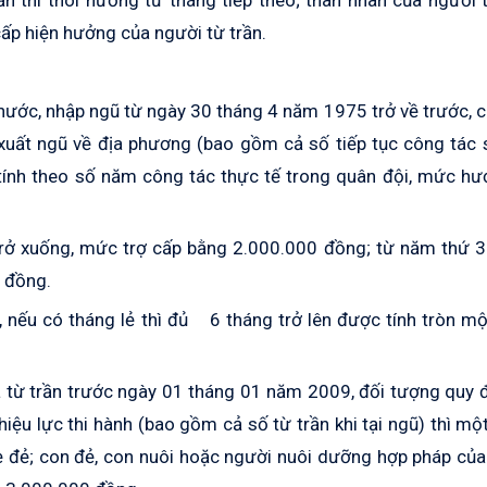
n thì thôi hưởng từ tháng tiếp theo; thân nhân của người 
ấp hiện hưởng của người từ trần.
ước, nhập ngũ từ ngày 30 tháng 4 năm 1975 trở về trước, 
xuất ngũ về địa phương (bao gồm cả số tiếp tục công tác 
 tính theo số năm công tác thực tế trong quân đội, mức h
rở xuống, mức trợ cấp bằng 2.000.000 đồng; từ năm thứ 3 
 đồng.
n, nếu có tháng lẻ thì đủ 6 tháng trở lên được tính tròn m
ã từ trần trước ngày 01 tháng 01 năm 2009, đối tượng quy đ
iệu lực thi hành (bao gồm cả số từ trần khi tại ngũ) thì mộ
 đẻ; con đẻ, con nuôi hoặc người nuôi dưỡng hợp pháp của