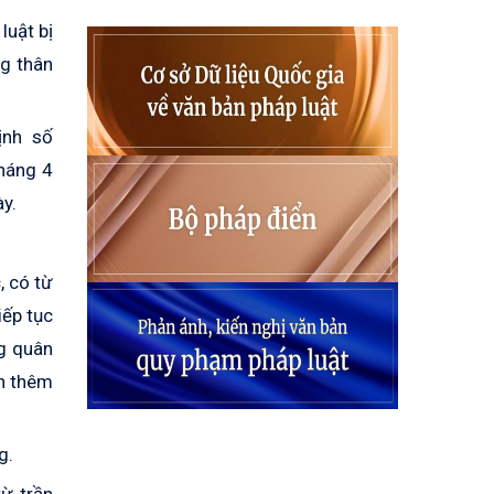
luật bị
ng thân
ịnh số
háng 4
y.
, có từ
iếp tục
ng quân
h thêm
g.