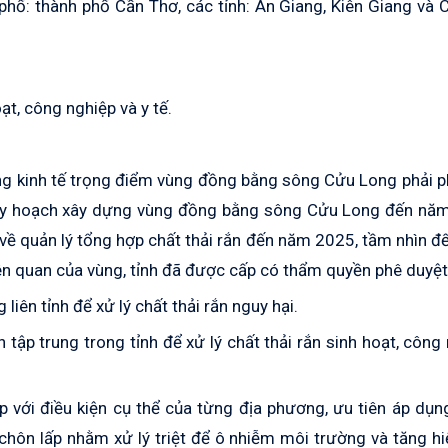
 phố: thành phố Cần Thơ, các tỉnh: An Giang, Kiên Giang và
ạt, công nghiệp và y tế.
ùng kinh tế trọng điểm vùng đồng bằng sông Cửu Long phải 
, Quy hoạch xây dựng vùng đồng bằng sông Cửu Long đến nă
về quản lý tổng hợp chất thải rắn đến năm 2025, tầm nhìn 
n quan của vùng, tỉnh đã được cấp có thẩm quyền phê duyệt
liên tỉnh để xử lý chất thải rắn nguy hại.
 tập trung trong tỉnh để xử lý chất thải rắn sinh hoạt, công
p với điều kiện cụ thể của từng địa phương, ưu tiên áp dụ
chôn lấp nhằm xử lý triệt để ô nhiễm môi trường và tăng h