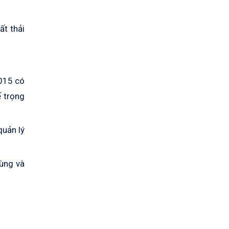
ất thải
2015 có
ế trọng
quản lý
vùng và