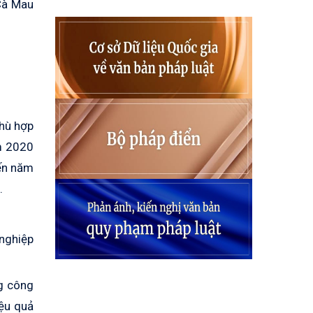
 Cà Mau
phù hợp
m 2020
đến năm
.
 nghiệp
ng công
iệu quả