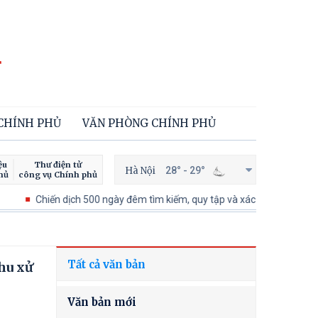
 CHÍNH PHỦ
VĂN PHÒNG CHÍNH PHỦ
ệu
Thư điện tử
Hà Nội
28° - 29°
hủ
công vụ Chính phủ
ịch 500 ngày đêm tìm kiếm, quy tập và xác định danh tính hài cốt liệt sĩ
Tất cả văn bản
hu xử
Văn bản mới