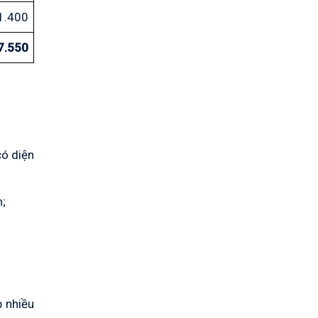
1.400
7.550
có diện
n;
p nhiều