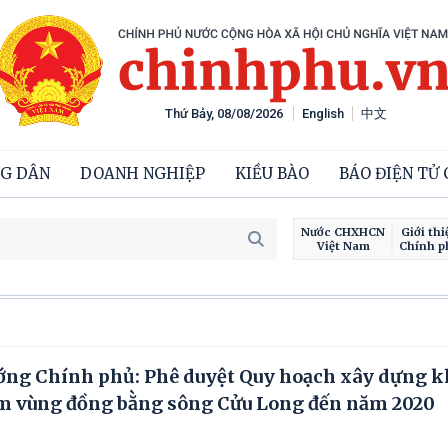
Thứ Bảy, 08/08/2026
English
中文
G DÂN
DOANH NGHIỆP
KIỀU BÀO
BÁO ĐIỆN TỬ
Nước CHXHCN
Giới thi
Việt Nam
Chính p
Chiến d
ớng Chính phủ: Phê duyệt Quy hoạch xây dựng k
iểm vùng đồng bằng sông Cửu Long đến năm 2020