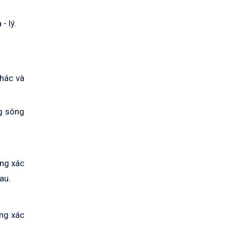
- lý.
khác và
ng sông
ong xác
au.
ong xác