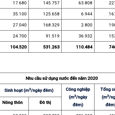
17.680
145.757
63.808
22
35.100
125.658
6.944
16
27.040
168.329
2.800
19
24.700
91.519
36.932
15
104.520
531.263
110.484
74
Nhu cầu sử dụng nước đến năm 2020
Công nghiệp
Tổng c
3
Sinh hoạt
(
m
/ngày đêm)
3
3
(
m
/ngày
(
m
/n
Nông thôn
Đô thị
đêm)
đêm