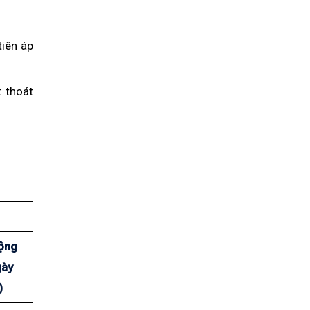
tiên áp
 thoát
ộng
gày
)