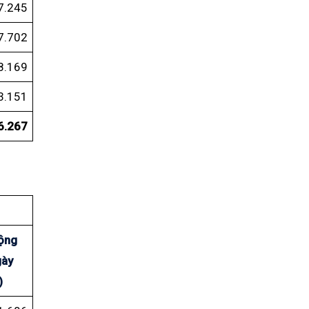
7.245
7.702
8.169
3.151
6.267
ộng
gày
)