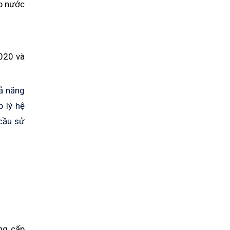
ấp nước
020 và
hả năng
 lý hệ
cầu sử
ung cấp