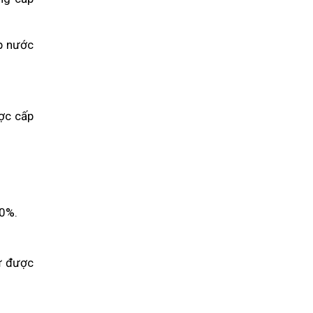
ấp nước
ợc cấp
00%.
cư được