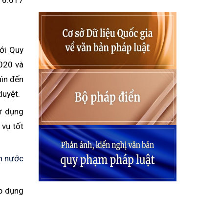
 16.617
ới Quy
020 và
hìn đến
duyệt.
ử dụng
 vụ tốt
ồn nước
áp dụng