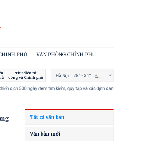
 CHÍNH PHỦ
VĂN PHÒNG CHÍNH PHỦ
ệu
Thư điện tử
Hà Nội
28° - 31°
hủ
công vụ Chính phủ
gày đêm tìm kiếm, quy tập và xác định danh tính hài cốt liệt sĩ
100 ng
Tất cả văn bản
ùng
Văn bản mới