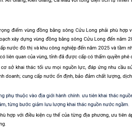
nh: An Giang, Kiên Giang, Cà Mau với tổng diện tích tự nhiên
trọng điểm vùng đồng bằng sông Cửu Long phải phù hợp v
uy hoạch xây dựng vùng đồng bằng sông Cửu Long đến năm 2
cấp nước đô thị và khu công nghiệp đến năm 2025 và tầm n
ó liên quan của vùng, tỉnh đã được cấp có thẩm quyền phê 
 cơ sở khai thác tối ưu mọi nguồn lực, đáp ứng nhu cầu s
nh doanh; cung cấp nước ổn định, bảo đảm chất lượng, dịch
ng phụ thuộc vào địa giới hành chính.
ưu tiên khai thác ngu
gầm, từng bước giảm lưu lượng khai thác nguồn nước ngầm.
hù hợp với điều kiện cụ thể của từng địa phương, ưu tiên 
ng.