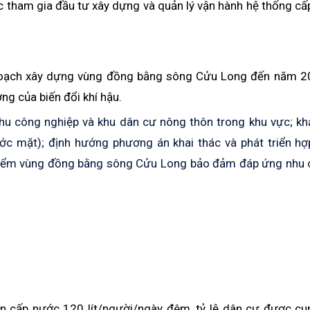
ớc tham gia đầu tư xây dựng và quản lý vận hành hệ thống c
 hoạch xây dựng vùng đồng bằng sông Cửu Long đến năm 2
g của biến đổi khí hậu.
khu công nghiệp và khu dân cư nông thôn trong khu vực; k
c mặt); định hướng phương án khai thác và phát triển hợp
 điểm vùng đồng bằng sông Cửu Long bảo đảm đáp ứng nhu 
chuẩn cấp nước 120 lít/người/ngày đêm, tỷ lệ dân cư được c