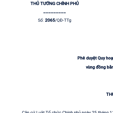
THỦ TƯỚNG CHÍNH PHỦ
_________
Số:
2065
/QĐ-TTg
Phê duyệt Quy hoạ
vùng đồng bằ
TH
Căn cứ Luật Tổ chức Chính phủ ngày 25 tháng 