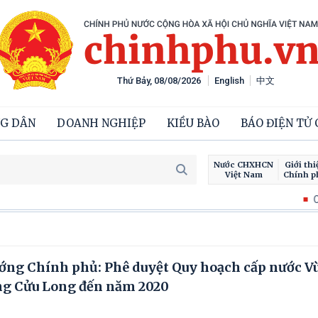
Thứ Bảy, 08/08/2026
English
中文
G DÂN
DOANH NGHIỆP
KIỀU BÀO
BÁO ĐIỆN TỬ
Nước CHXHCN
Giới thi
Việt Nam
Chính p
Chiến dịch 500 n
ớng Chính phủ: Phê duyệt Quy hoạch cấp nước V
ng Cửu Long đến năm 2020