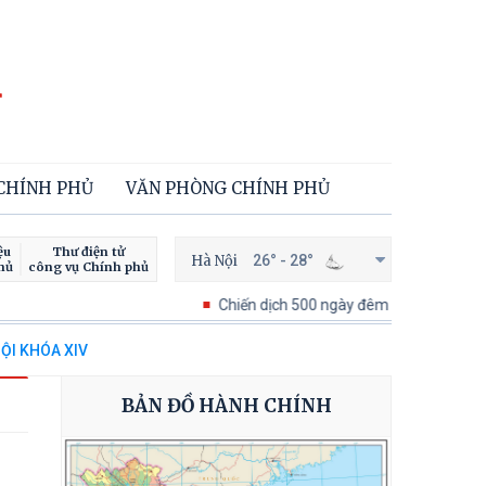
 CHÍNH PHỦ
VĂN PHÒNG CHÍNH PHỦ
ệu
Thư điện tử
Hà Nội
26° - 28°
hủ
công vụ Chính phủ
Chiến dịch 500 ngày đêm tìm kiếm, quy tập và x
ỘI KHÓA XIV
BẢN ĐỒ HÀNH CHÍNH