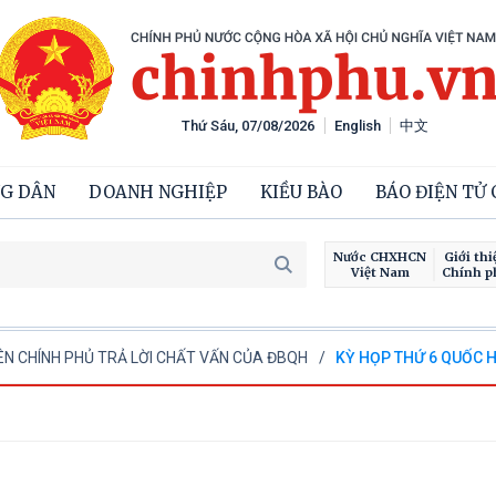
Thứ Sáu, 07/08/2026
English
中文
G DÂN
DOANH NGHIỆP
KIỀU BÀO
BÁO ĐIỆN TỬ
Nước CHXHCN
Giới thi
Việt Nam
Chính p
N CHÍNH PHỦ TRẢ LỜI CHẤT VẤN CỦA ĐBQH
KỲ HỌP THỨ 6 QUỐC H